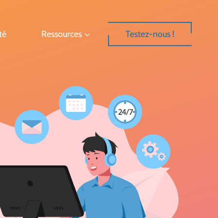
té
Ressources
Testez-nous !