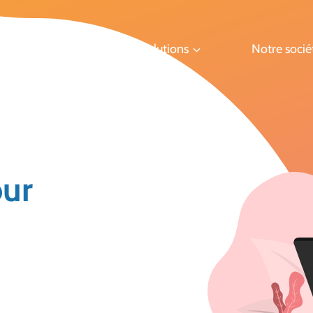
Solutions
Notre socié
our