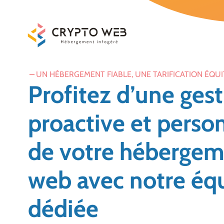
Aller
au
contenu
UN HÉBERGEMENT FIABLE, UNE TARIFICATION ÉQU
Profitez d’une ges
proactive et perso
de votre héberge
web avec notre éq
dédiée