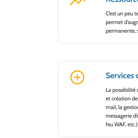
C’est un peu 
permet d’aug
permanente, sa
Services
La possibilit
et création d
mail, la gesti
messagerie d’
feu WAF, etc.)