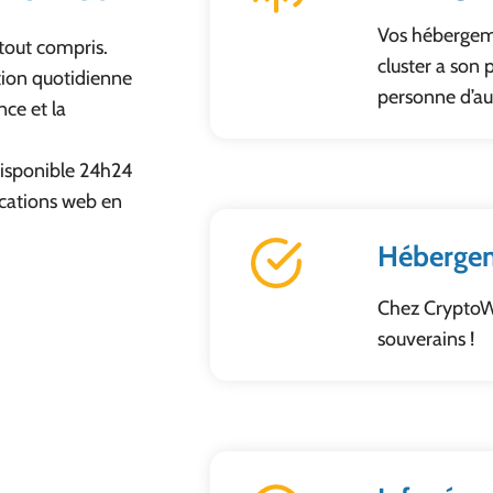
Vos hébergeme
tout compris.
cluster a son 
tion quotidienne
personne d’au
nce et la
disponible 24h24
ications web en
Hébergem
Chez CryptoWe
souverains !