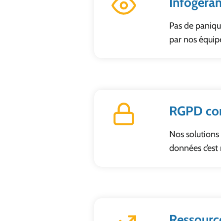
Infogéra
Pas de panique
par nos équipe
RGPD co
Nos solutions
données c’est 
Ressourc