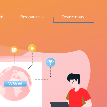
té
Ressources
Testez-nous !