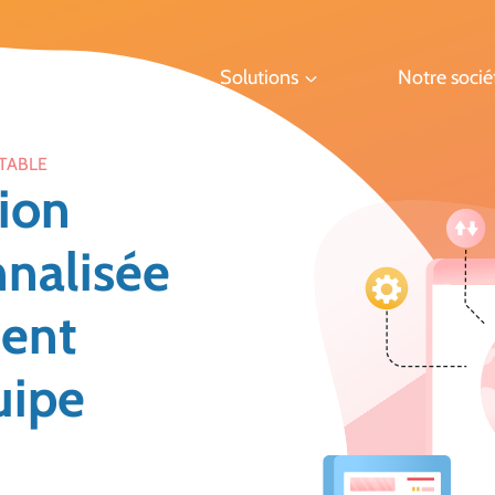
Solutions
Notre socié
ITABLE
tion
nnalisée
ment
uipe